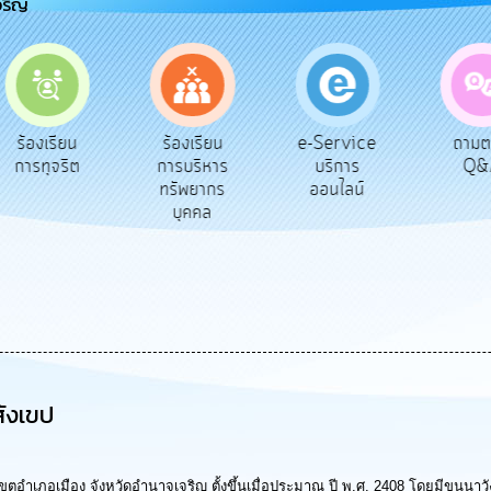
จริญ
e-Service
ร้องเรียน
ร้องเรียน
ถาม
บริการ
การทุจริต
การบริหาร
Q&
ออนไลน์
ทรัพยากร
บุคคล
ังเขป
ำเภอเมือง จังหวัดอำนาจเจริญ ตั้งขึ้นเมื่อประมาณ ปี พ.ศ. 2408 โดยมีขุนนาว