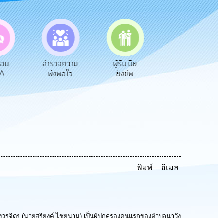
ตอบ
สำรวจความ
ผู้รับเบีย
ประเมินภาษี
A
พึงพอใจ
ยังชีพ
ท้องถิ่น
พิมพ์
อีเมล
ังวรจิตร (นายสุริยงค์ ไชยนาม) เป็นผู้ปกครองคนแรกของตำบลนาวัง