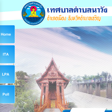
ก
9
9
จ