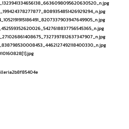
alleria2b8f85404e