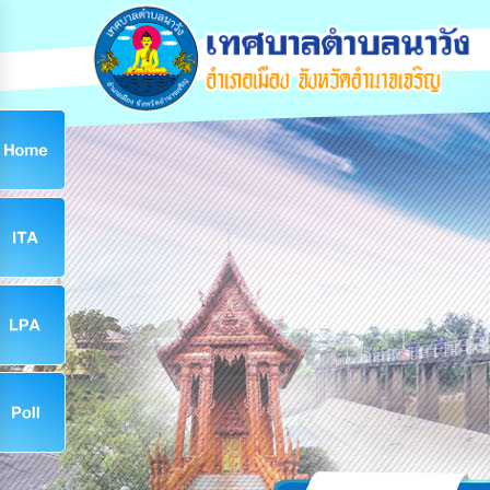
ก
9
9
จ