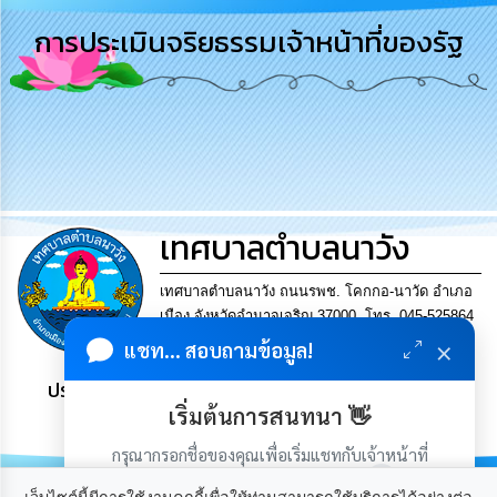
รู้
การประเมินจริยธรรมเจ้าหน้าที่ของรัฐ
การ
ดำเนิน
งาน
การ
ให้
บริการ
เทศบาลตำบลนาวัง
แผนการ
ใช้
จ่าย
เทศบาลตำบลนาวัง ถนนรพช. โคกกอ-นาวัด อำเภอ
งบ
เมือง จังหวัดอำนาจเจริญ 37000. โทร. 045-525864
ประมาณ
×
แฟกซ์ 045-525864
แชท... สอบถามข้อมูล!
ประจำ
ปี
ประชาชน มีภูมิคุ้มกัน พึ่งพาตนเอง พอเพียง เป็นสุข
เริ่มต้นการสนทนา 👋
การ
บริหาร
กรุณากรอกชื่อของคุณเพื่อเริ่มแชทกับเจ้าหน้าที่
และ
(เฉพาะในวันเวลาราชการ)
พัฒนา