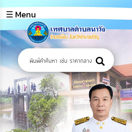
×
☰ Menu
lose
หน้า
หลัก
ข้อมูล
พื้น
ฐาน
บุคลากร
แผน
ยุทธศาสตร์
ข่าวสาร
การ
เปิด
เผย
ข้อมูล