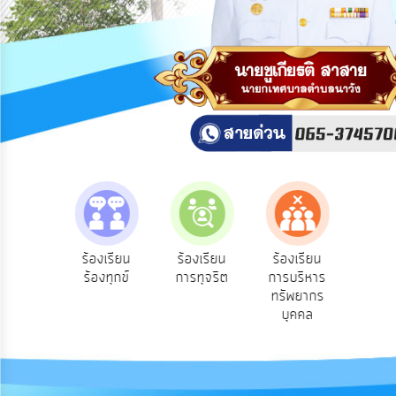
สาธารณะ
OIT
กิจการ
สภา
บริการ
ข้อมูล
ITA
e-
e-Se
ฟังความ
ร้องเรียน
ร้องเรียน
ร้องเรียน
Service
บริ
ิดเห็น
ร้องทุกข์
การทุจริต
การบริหาร
ออน
ระชาชน
ทรัพยากร
Q&A
บุคคล
การ
จัดการ
ความ