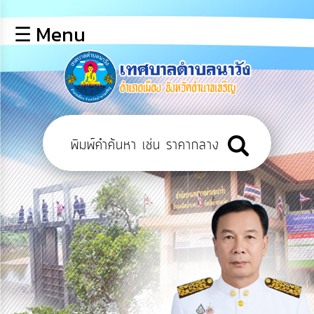
×
☰ Menu
lose
หน้า
หลัก
ข้อมูล
พื้น
ฐาน
บุคลากร
แผน
ยุทธศาสตร์
ข่าวสาร
การ
เปิด
เผย
ข้อมูล