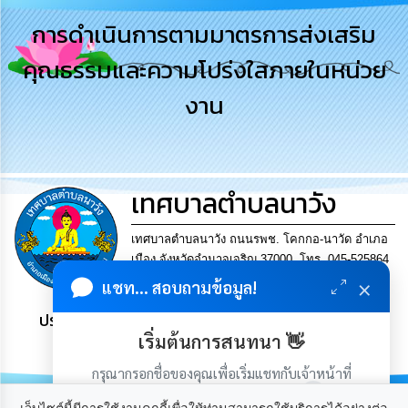
รู้
การดำเนินการตามมาตรการส่งเสริม
การ
คุณธรรมและความโปร่งใสภายในหน่วย
ดำเนิน
งาน
งาน
การ
ให้
บริการ
เทศบาลตำบลนาวัง
แผนการ
ใช้
จ่าย
เทศบาลตำบลนาวัง ถนนรพช. โคกกอ-นาวัด อำเภอ
งบ
เมือง จังหวัดอำนาจเจริญ 37000. โทร. 045-525864
ประมาณ
×
แฟกซ์ 045-525864
แชท... สอบถามข้อมูล!
ประจำ
ปี
ประชาชน มีภูมิคุ้มกัน พึ่งพาตนเอง พอเพียง เป็นสุข
เริ่มต้นการสนทนา 👋
การ
บริหาร
กรุณากรอกชื่อของคุณเพื่อเริ่มแชทกับเจ้าหน้าที่
และ
(เฉพาะในวันเวลาราชการ)
พัฒนา