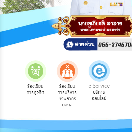
สาธารณะ
OIT
กิจการ
สภา
บริการ
ข้อมูล
ITA
e-
e-Service
องเรียน
ร้องเรียน
ร้องเรียน
ถาม
Service
บริการ
องทุกข์
การทุจริต
การบริหาร
Q
ออนไลน์
ทรัพยากร
Q&A
บุคคล
การ
จัดการ
ความ