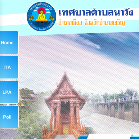
ก
9
9
จ