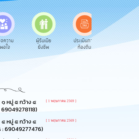
ความ
ผู้รับเบีย
ประเมินภาษี
ทะเบียน
อใจ
ยังชีพ
ท้องถิ่น
พาณิชย์
 หมู่ ๕ กว้าง ๔
[ 1 พฤษภาคม 2569 ]
ร : 69049278118)
 หมู่ ๕ กว้าง ๔
[ 1 พฤษภาคม 2569 ]
การ : 69049277476)