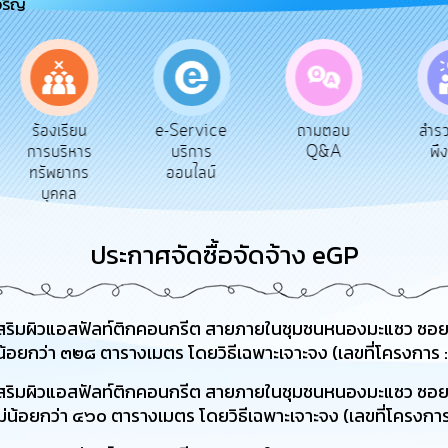
จริญ
e-Service
ร้องเรียน
ถามตอบ
สำรวจ
บริการ
การบริหาร
Q&A
พึงพ
ออนไลน์
ทรัพยากร
บุคคล
ประกาศจัดซื้อจัดจ้าง eGP
ริมผิวแอสฟัลท์ติกคอนกรีต สายภายในชุมชนหนองมะแซว ซอย ๑
ม่น้อยกว่า ๓๒๘ ตารางเมตร โดยวิธีเฉพาะเจาะจง (เลขที่โครงกา
ริมผิวแอสฟัลท์ติกคอนกรีต สายภายในชุมชนหนองมะแซว ซอย ๔
ไม่น้อยกว่า ๔๖๐ ตารางเมตร โดยวิธีเฉพาะเจาะจง (เลขที่โครง