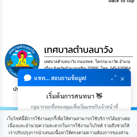
back to top
การ
เพื่อ
ป้องกัน
การ
ทุจริต
มาตรการ
ภายใน
เทศบาลตำบลนาวัง
ป้องกัน
การ
ทุจริต
เทศบาลตำบลนาวัง ถนนรพช. โคกกอ-นาวัด อำเภอ
เมือง จังหวัดอำนาจเจริญ 37000. โทร. 045-525864
×
แฟกซ์ 045-525864
แชท... สอบถามข้อมูล!
การ
ส่ง
ประชาชน มีภูมิคุ้มกัน พึ่งพาตนเอง พอเพียง เป็นสุข
เสริม
ความ
เริ่มต้นการสนทนา 👋
โปร่งใส
กรุณากรอกชื่อของคุณเพื่อเริ่มแชทกับเจ้าหน้าที่
(เฉพาะในวันเวลาราชการ)
ท้อง
เว็บไซต์นี้มีการใช้งานคุกกี้เพื่อให้ท่านสามารถใช้บริการได้อย่างต่อ
ถิ่น
เนื่องและอำนวยความสะดวกในการใช้งานเว็บไซต์ รวมถึงช่วยให้
ของ
เรา
เราปรับปรุงการนำเสนอเนื้อหาให้ตรงตามความต้องการของท่าน
เกี่ยวกับเรา
ติดต่อเรา