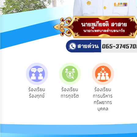
สาธารณะ
OIT
กิจการ
สภา
บริการ
ข้อมูล
ITA
e-
e-Se
ฟังความ
ร้องเรียน
ร้องเรียน
ร้องเรียน
Service
บริ
ิดเห็น
ร้องทุกข์
การทุจริต
การบริหาร
ออน
ระชาชน
ทรัพยากร
Q&A
บุคคล
การ
จัดการ
ความ