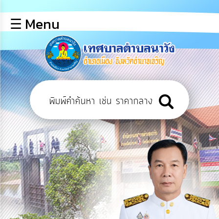
×
☰ Menu
lose
หน้า
หลัก
ข้อมูล
พื้น
ฐาน
บุคลากร
แผน
ยุทธศาสตร์
ข่าวสาร
การ
เปิด
เผย
ข้อมูล