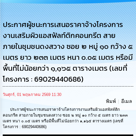
รู้
การ
ดำเนิน
ประกาศผู้ชนะการเสนอราคาจ้างโครงการ
งาน
งานเสริมผิวแอสฟัลท์ติกคอนกรีต สาย
การ
ภายในชุมชนดงสวาง ซอย ๒ หมู่ ๑๐ กว้าง ๕
ให้
บริการ
เมตร ยาว ๒๓๓ เมตร หนา ๐.๐๕ เมตร หรือมี
พื้นที่ไม่น้อยกว่า ๑,๑๖๕ ตารางเมตร (เลขที่
แผนการ
ใช้
โครงการ : 69029440686)
จ่าย
งบ
ประมาณ
วันศุกร์, 01 พฤษภาคม 2569 11:30
ประจำ
พิมพ์
อีเมล
ปี
ประกาศผู้ชนะการเสนอราคาจ้างโครงการงานเสริมผิวแอสฟัลท์ติก
คอนกรีต สายภายในชุมชนดงสวาง ซอย ๒ หมู่ ๑๐ กว้าง ๕ เมตร ยาว ๒๓๓
การ
เมตร หนา ๐.๐๕ เมตร หรือมีพื้นที่ไม่น้อยกว่า ๑,๑๖๕ ตารางเมตร (เลขที่
บริหาร
โครงการ : 69029440686)
และ
พัฒนา