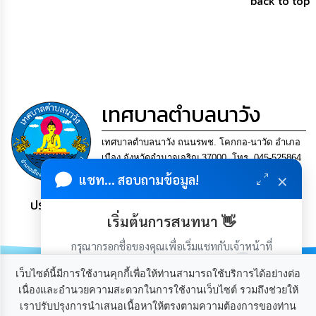
back to top
การ
เพื่อ
ป้องกัน
การ
ทุจริต
มาตรการ
ภายใน
เทศบาลตำบลนาวัง
ป้องกัน
การ
ทุจริต
เทศบาลตำบลนาวัง ถนนรพช. โคกกอ-นาวัด อำเภอ
เมือง จังหวัดอำนาจเจริญ 37000. โทร. 045-525864
×
แฟกซ์ 045-525864
แชท... สอบถามข้อมูล!
การ
ส่ง
ประชาชน มีภูมิคุ้มกัน พึ่งพาตนเอง พอเพียง เป็นสุข
เสริม
ความ
เริ่มต้นการสนทนา 👋
โปร่งใส
กรุณากรอกชื่อของคุณเพื่อเริ่มแชทกับเจ้าหน้าที่
(เฉพาะในวันเวลาราชการ)
ท้อง
เว็บไซต์นี้มีการใช้งานคุกกี้เพื่อให้ท่านสามารถใช้บริการได้อย่างต่อ
ถิ่น
เนื่องและอำนวยความสะดวกในการใช้งานเว็บไซต์ รวมถึงช่วยให้
ของ
เรา
เราปรับปรุงการนำเสนอเนื้อหาให้ตรงตามความต้องการของท่าน
เกี่ยวกับเรา
ติดต่อเรา