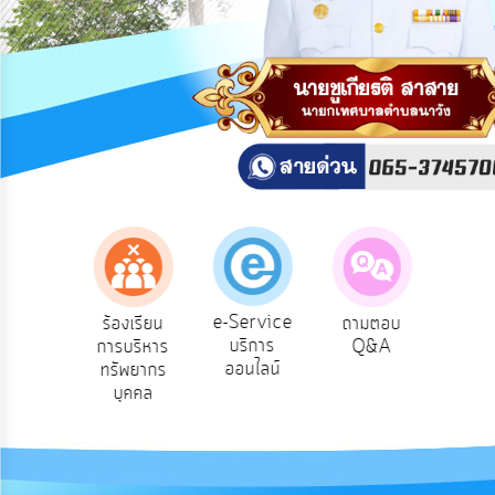
สาธารณะ
OIT
กิจการ
สภา
บริการ
ข้อมูล
ITA
e-
e-Service
องเรียน
ร้องเรียน
ถามตอบ
สำ
Service
บริการ
รทุจริต
การบริหาร
Q&A
ควา
ออนไลน์
ทรัพยากร
พอ
Q&A
บุคคล
การ
จัดการ
ความ