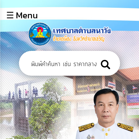
×
☰ Menu
lose
หน้า
หลัก
ข้อมูล
พื้น
ฐาน
บุคลากร
แผน
ยุทธศาสตร์
ข่าวสาร
การ
เปิด
เผย
ข้อมูล