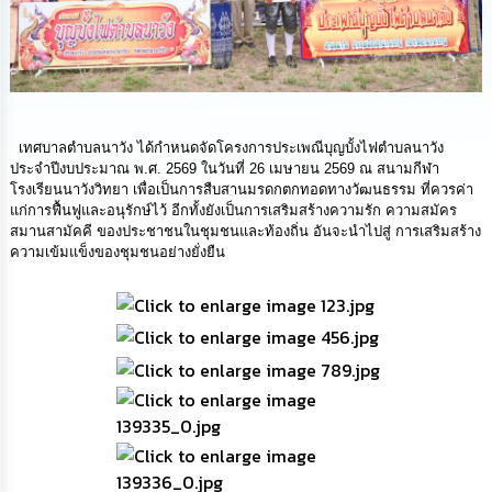
ทรัพยากร
บุคคล
การ
จัด
ซื้อ
จัด
เทศบาลตำบลนาวัง ได้กำหนดจัดโครงการประเพณีบุญบั้งไฟตำบลนาวัง
จ้าง
ประจำปีงบประมาณ พ.ศ. 2569 ในวันที่ 26 เมษายน 2569 ณ สนามกีฬา
โรงเรียนนาวังวิทยา เพื่อเป็นการสืบสานมรดกตกทอดทางวัฒนธรรม ที่ควรค่า
แก่การฟื้นฟูและอนุรักษ์ไว้ อีกทั้งยังเป็นการเสริมสร้างความรัก ความสมัคร
การ
สมานสามัคคี ของประชาชนในชุมชนและท้องถิ่น อันจะนำไปสู่ การเสริมสร้าง
เงิน
ความเข้มแข็งของชุมชนอย่างยั่งยืน
การ
คลัง
แผนการ
ป้องกัน
การ
ทุจริต
การ
ดำเนิน