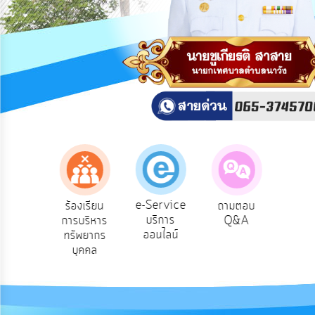
สาธารณะ
OIT
กิจการ
สภา
บริการ
ข้อมูล
ITA
e-
e-Service
องเรียน
ร้องเรียน
ถามตอบ
สำ
Service
บริการ
รทุจริต
การบริหาร
Q&A
ควา
ออนไลน์
ทรัพยากร
พอ
Q&A
บุคคล
การ
จัดการ
ความ