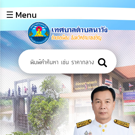
×
☰ Menu
lose
หน้า
หลัก
ข้อมูล
พื้น
ฐาน
บุคลากร
แผน
ยุทธศาสตร์
ข่าวสาร
การ
เปิด
เผย
ข้อมูล