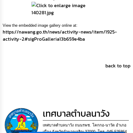
การ
เพื่อ
ป้องกัน
การ
ทุจริต
View the embedded image gallery online at:
https://nawang.go.th/news/activity-news/item/1925-
activity-2#sigProGalleria13b659e4ba
มาตรการ
ภายใน
ป้องกัน
การ
ทุจริต
back to top
การ
ส่ง
เสริม
ความ
โปร่งใส
เทศบาลตำบลนาวัง
ท้อง
ถิ่น
ของ
เทศบาลตำบลนาวัง ถนนรพช. โคกกอ-นาวัด อำเภอ
เรา
เมือง จังหวัดอำนาจเจริญ 37000. โทร. 045-525864