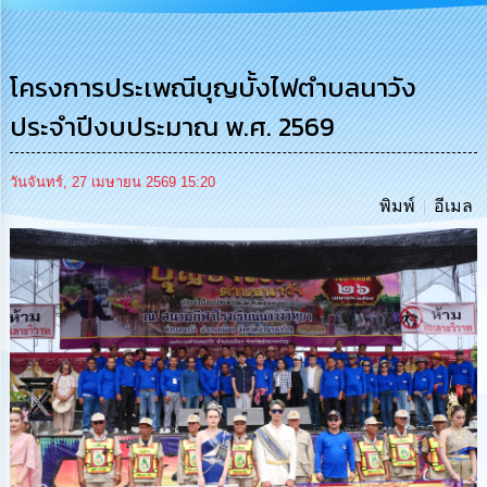
รู้
การ
ดำเนิน
โครงการประเพณีบุญบั้งไฟตำบลนาวัง
งาน
ประจำปีงบประมาณ พ.ศ. 2569
การ
ให้
วันจันทร์, 27 เมษายน 2569 15:20
บริการ
พิมพ์
อีเมล
แผนการ
ใช้
จ่าย
งบ
ประมาณ
ประจำ
ปี
การ
บริหาร
และ
พัฒนา