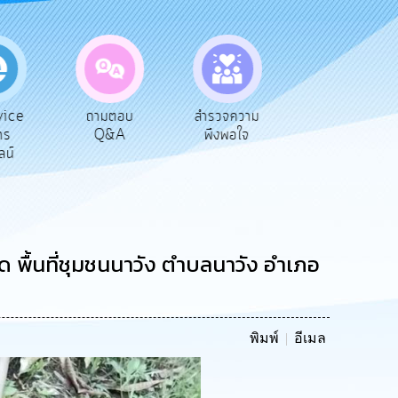
ตอบ
สำรวจความ
ผู้รับเบีย
ประเมินภาษี
A
พึงพอใจ
ยังชีพ
ท้องถิ่น
ด พื้นที่ชุมชนนาวัง ตำบลนาวัง อำเภอ
พิมพ์
อีเมล