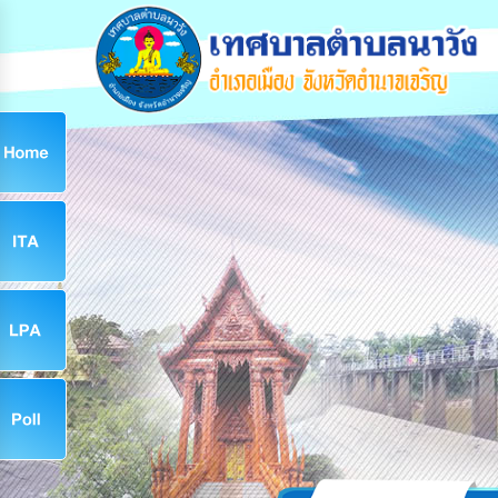
ก
9
9
จ