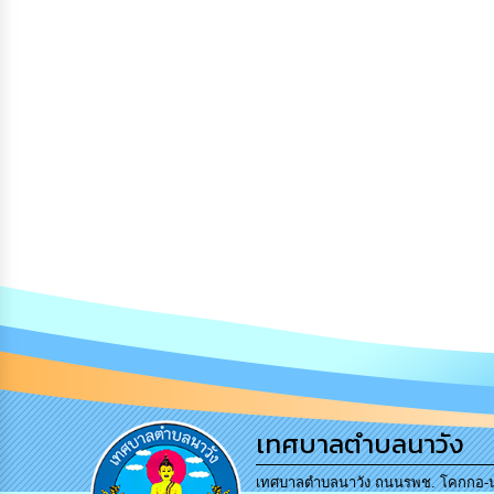
เทศบาลตำบลนาวัง
เทศบาลตำบลนาวัง ถนนรพช. โคกกอ-