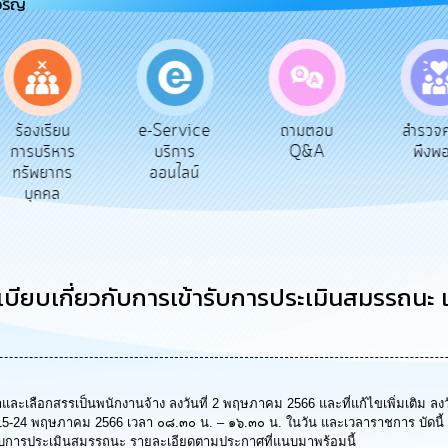
จริญ
e-Service
ร้องเรียน
ถามตอบ
สำรวจ
บริการ
การบริหาร
Q&A
พึงพ
ออนไลน์
ทรัพยากร
บุคคล
บียบเกี่ยวกับการเข้ารับการประเมินสมรรถนะ เ
ละเลือกสรรเป็นพนักงานจ้าง ลงวันที่ 2 พฤษภาคม 2566 และที่แก้ไขเพิ่มเติม ลงว
ี่ 15-24 พฤษภาคม 2566 เวลา ๐๘.๓๐ น. – ๑๖.๓๐ น. ในวัน และเวลาราชการ บัดน
้ารับการประเมินสมรรถนะ รายละเอียดตามประกาศที่แนบมาพร้อมนี้