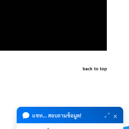
back to top
×
แชท... สอบถามข้อมูล!