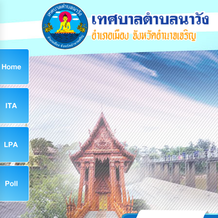
ก
9
9
จ