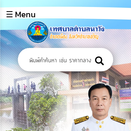
×
☰ Menu
lose
หน้า
หลัก
ข้อมูล
พื้น
ฐาน
บุคลากร
แผน
ยุทธศาสตร์
ข่าวสาร
การ
เปิด
เผย
ข้อมูล