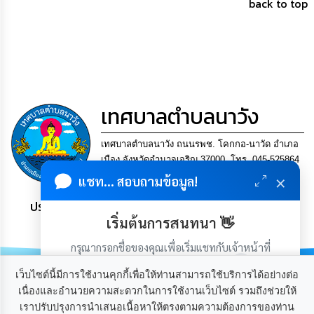
back to top
การ
เพื่อ
ป้องกัน
การ
ทุจริต
มาตรการ
ภายใน
เทศบาลตำบลนาวัง
ป้องกัน
การ
ทุจริต
เทศบาลตำบลนาวัง ถนนรพช. โคกกอ-นาวัด อำเภอ
เมือง จังหวัดอำนาจเจริญ 37000. โทร. 045-525864
×
แฟกซ์ 045-525864
การ
แชท... สอบถามข้อมูล!
ส่ง
เสริม
ประชาชน มีภูมิคุ้มกัน พึ่งพาตนเอง พอเพียง เป็นสุข
ความ
เริ่มต้นการสนทนา 👋
โปร่งใส
กรุณากรอกชื่อของคุณเพื่อเริ่มแชทกับเจ้าหน้าที่
(เฉพาะในวันเวลาราชการ)
ท้อง
เว็บไซต์นี้มีการใช้งานคุกกี้เพื่อให้ท่านสามารถใช้บริการได้อย่างต่อ
ถิ่น
ของ
เนื่องและอำนวยความสะดวกในการใช้งานเว็บไซต์ รวมถึงช่วยให้
เรา
เราปรับปรุงการนำเสนอเนื้อหาให้ตรงตามความต้องการของท่าน
เกี่ยวกับเรา
ติดต่อเรา