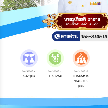
สาธารณะ
OIT
กิจการ
สภา
บริการ
ข้อมูล
ITA
e-
e-Se
ฟังความ
ร้องเรียน
ร้องเรียน
ร้องเรียน
Service
บริ
ิดเห็น
ร้องทุกข์
การทุจริต
การบริหาร
ออน
ระชาชน
ทรัพยากร
Q&A
บุคคล
การ
จัดการ
ความ